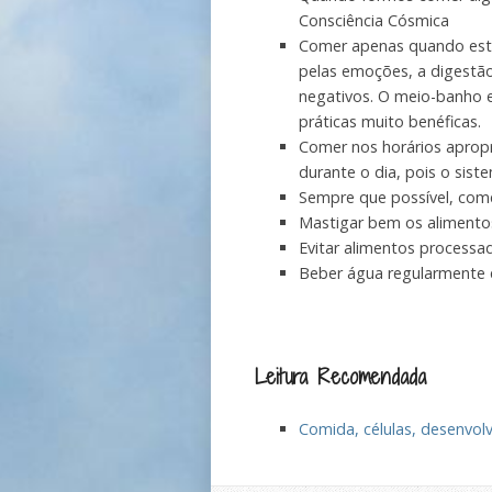
Consciência Cósmica
Comer apenas quando estam
pelas emoções, a digestã
negativos. O meio-banho e
práticas muito benéficas.
Comer nos horários apropri
durante o dia, pois o sist
Sempre que possível, com
Mastigar bem os alimentos
Evitar alimentos processad
Beber água regularmente e
Leitura Recomendada
Comida, células, desenvolv