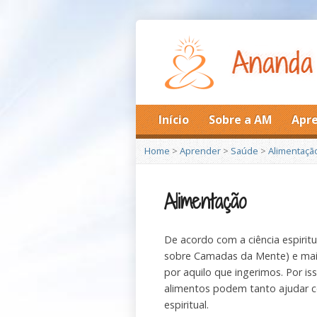
Início
Sobre a AM
Apr
Home
>
Aprender
>
Saúde
>
Alimentaçã
Alimentação
De acordo com a ciência espirit
sobre Camadas da Mente) e mais
por aquilo que ingerimos. Por i
alimentos podem tanto ajudar co
espiritual.