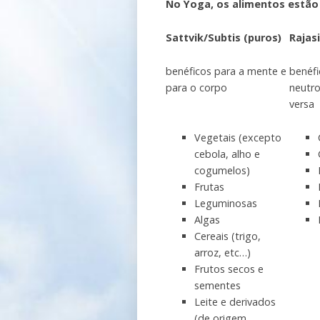
No Yoga, os alimentos estão c
Sattvik/Subtis (puros)
Rajas
benéficos para a mente e
benéfi
para o corpo
neutro
versa
Vegetais (excepto
cebola, alho e
cogumelos)
Frutas
Leguminosas
Algas
Cereais (trigo,
arroz, etc…)
Frutos secos e
sementes
Leite e derivados
(de origem