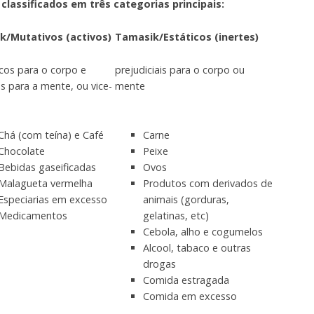
lassificados em três categorias principais:
ik/Mutativos (activos)
Tamasik/Estáticos (inertes)
cos para o corpo e
prejudiciais para o corpo ou
s para a mente, ou vice-
mente
Chá (com teína) e Café
Carne
Chocolate
Peixe
Bebidas gaseificadas
Ovos
Malagueta vermelha
Produtos com derivados de
Especiarias em excesso
animais (gorduras,
Medicamentos
gelatinas, etc)
Cebola, alho e cogumelos
Alcool, tabaco e outras
drogas
Comida estragada
Comida em excesso