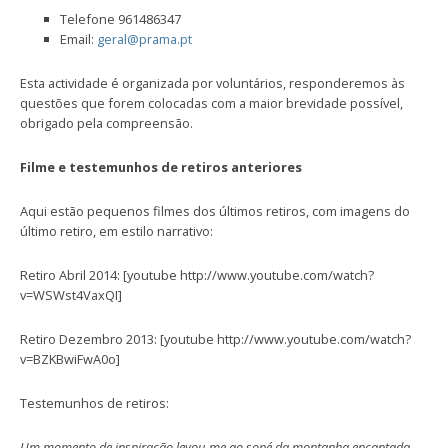
Telefone 961486347
Email:
geral@prama.pt
Esta actividade é organizada por voluntários, responderemos às
questões que forem colocadas com a maior brevidade possível,
obrigado pela compreensão.
Filme e testemunhos de retiros anteriores
Aqui estão pequenos filmes dos últimos retiros, com imagens do
último retiro, em estilo narrativo:
Retiro Abril 2014: [youtube http://www.youtube.com/watch?
v=WSWst4VaxQI]
Retiro Dezembro 2013: [youtube http://www.youtube.com/watch?
v=BZKBwiFwA0o]
Testemunhos de retiros:
Um momento de inspiração levou-me ao sopé da montanha encantada.