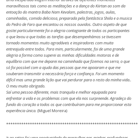
maravilhosos tais como as meditações e a dança do Kiirtan ao som da
entoação do mantra Baba Nam Kevalam, palestras, jogos, aulas,
caminhadas, comida deliciosa, preparada pela fantástica Shiila e a musica
do Pedro de Faro que encantou os nossos ouvidos. Outro aspeto de que
gostei particularmente foi a alegria contagiante de todos os participantes
o que levou a que todas as tarefas que desempenhámos se tivessem
tornado momentos muito agradáveis e inspiradores com muita
entreajuda entre todos. Para mim, particularmente, foi de uma grande
alegria a forma como superei as minhas dificuldades motoras e de
equilíbrio com que me deparei na caminhada que fizemos na serra, o que
só foi possível com a ajuda das pessoas que me apoiaram e que me
souberam transmitir a necessária força e confiança. Foi um momento
difícil mas uma grande lição que vai perdurar para o resto da minha vida..
O meu muito obrigado.
Saí uma pessoa diferente, mais tranquila e melhor equipada para
enfrentar a vida e os problemas com que ela nos surpreende. Agradeço do
fundo do coração a todos os que contribuíram para me proporcionar esta
experiência única.
(Miguel Moreira)
*************************************************************
Ir ao retiro foi uma oportunidade de mergulhar nas minhas profundezas.