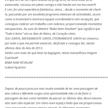
vivenciado, ressoou em pleno comigo e não hesitei em me inscrever!!!
E sim, foi uma experiência fantástica, única .. desde o momento de check-
in, passando por um excelente programa intensivo de actividades, assim
como a incansável e amorosa equipa coordenadora sem excepção, que
conseguiu realizar um trabalho com nobreza, proporcionando momentos
inesquecíveis. Ao som do Mantra “Baba Nam Kevalam” que significa que
“Tudo é Amor” vivi os dias de Retiro, de Coração cheio.
SOU GRATA, IMENSAMENTE GRATA, ETERNAMENTE GRATA ao Universo,
por tudo o que me permiti vivenciar, desfrutar e consegui Ser, nestes
últimos dias do Ano de 2013.
Venho com mais do que levei na bagagem, nesta maravilhosa Viagem
Espiritual!
BABA NAM KEVALAM
Isabel Aparício
*************************************************************
Depois de pouca procura mas muita vontade de ter uma passagem de
ano calma e diferente surgiu uma oportunidade não só de fazer a
passagem de ano como também de passar os últimos dias desse mesmo
ano num sítio especial. Um retiro num espaço lindo que me proporcionou
uma inesperada viagem interior através de diferentes momentos