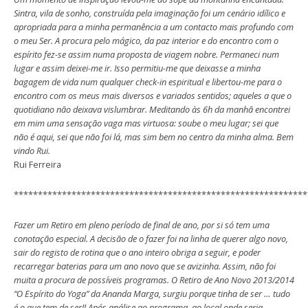
Sintra, vila de sonho, construída pela imaginação foi um cenário idílico e
apropriada para a minha permanência a um contacto mais profundo com
o meu Ser. A procura pelo mágico, da paz interior e do encontro com o
espírito fez-se assim numa proposta de viagem nobre. Permaneci num
lugar e assim deixei-me ir. Isso permitiu-me que deixasse a minha
bagagem de vida num qualquer check-in espiritual e libertou-me para o
encontro com os meus mais diversos e variados sentidos; aqueles a que o
quotidiano não deixava vislumbrar. Meditando às 6h da manhã encontrei
em mim uma sensação vaga mas virtuosa: soube o meu lugar; sei que
não é aqui, sei que não foi lá, mas sim bem no centro da minha alma. Bem
vindo Rui.
Rui Ferreira
*************************************************************
Fazer um Retiro em pleno período de final de ano, por si só tem uma
conotação especial. A decisão de o fazer foi na linha de querer algo novo,
sair do registo de rotina que o ano inteiro obriga a seguir, e poder
recarregar baterias para um ano novo que se avizinha. Assim, não foi
muita a procura de possíveis programas. O Retiro de Ano Novo 2013/2014
“O Espírito do Yoga” da Ananda Marga, surgiu porque tinha de ser … tudo
é o que tem de ser!! Após análise ao programa, ao local onde seria